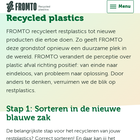
Direct naar inhoud
Menu
Vacatures
Recycled plastics
Downloads
FROMTO recycleert restplastics tot nieuwe
Contact
producten die ertoe doen. Zo geeft FROMTO
deze grondstof opnieuw een duurzame plek in
de wereld. FROMTO verandert de perceptie over
plastic afval richting positief: van einde naar
eindeloos, van probleem naar oplossing. Door
anders te denken, verruimen we de blik op
restplastics.
Stap 1: Sorteren in de nieuwe
blauwe zak
De belangrijkste stap voor het recycleren van jouw
restplastics? Correct sorteren! En daar kan jij het