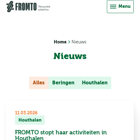
Direct naar inhoud
Menu
Vacatures
Downloads
Contact
Home
Nieuws
Nieuws
Alles
Beringen
Houthalen
11.03.2026
Houthalen
FROMTO stopt haar activiteiten in
Houthalen